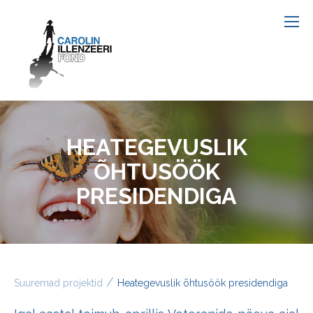
HEATEGEVUSLIK
ÕHTUSÖÖK
PRESIDENDIGA
/
Suuremad projektid
Heategevuslik õhtusöök presidendiga