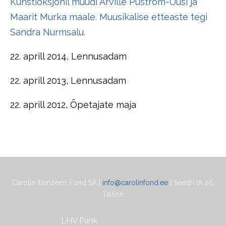
Kunstioksjonil müüdi Arville Puström-Uusi ja
Maarit Murka maale. Muusikalise etteaste tegi
Sandra Nurmsalu.
22. aprill 2014, Lennusadam
22. aprill 2013, Lennusadam
22. aprill 2012, Õpetajate maja
Carolin Illenzeeri Fond SA |
info@carolinfond.ee
| Seedri tn 20,
Tallinn
LHV Pank: