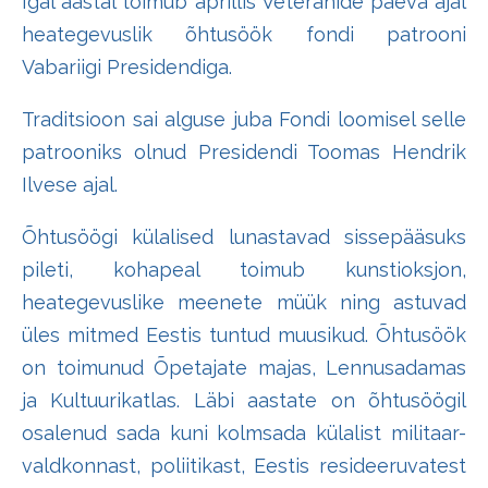
Igal aastal toimub aprillis Veteranide päeva ajal
heategevuslik õhtusöök fondi patrooni
Vabariigi Presidendiga.
Traditsioon sai alguse juba Fondi loomisel selle
patrooniks olnud Presidendi Toomas Hendrik
Ilvese ajal.
Õhtusöögi külalised lunastavad sissepääsuks
pileti, kohapeal toimub kunstioksjon,
heategevuslike meenete müük ning astuvad
üles mitmed Eestis tuntud muusikud. Õhtusöök
on toimunud Õpetajate majas, Lennusadamas
ja Kultuurikatlas. Läbi aastate on õhtusöögil
osalenud sada kuni kolmsada külalist militaar-
valdkonnast, poliitikast, Eestis resideeruvatest