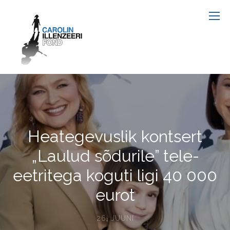
Heategevuslik kontsert
„Laulud sõdurile” tele-
eetritega koguti ligi 40 000
eurot
26. JUUNI