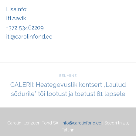
Lisainfo:
Iti Aavik
+372 53462209
iti@carolinfond.ee
EELMINE
GALERII: Heategevuslik kontsert „Laulud
sõdurile” tõi lootust ja toetust 81 lapsele
Carolin Illenzeeri Fond SA |
info@carolinfond.ee
| Seedri tn 20,
Tallinn