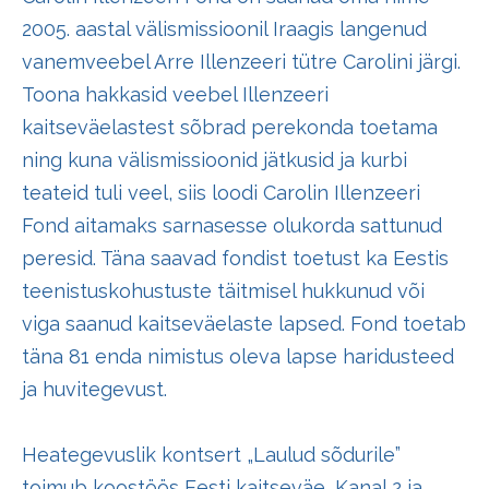
2005. aastal välismissioonil Iraagis langenud
vanemveebel Arre Illenzeeri tütre Carolini järgi.
Toona hakkasid veebel Illenzeeri
kaitseväelastest sõbrad perekonda toetama
ning kuna välismissioonid jätkusid ja kurbi
teateid tuli veel, siis loodi Carolin Illenzeeri
Fond aitamaks sarnasesse olukorda sattunud
peresid. Täna saavad fondist toetust ka Eestis
teenistuskohustuste täitmisel hukkunud või
viga saanud kaitseväelaste lapsed. Fond toetab
täna 81 enda nimistus oleva lapse haridusteed
ja huvitegevust.
Heategevuslik kontsert „Laulud sõdurile”
toimub koostöös Eesti kaitseväe, Kanal 2 ja