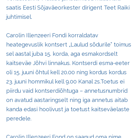
saatis
Eesti Sõjaväeorkester
dirigent
Teet Raik
i
juhtimisel.
Carolin Illenzeeri Fondi korraldatav
heategevuslik kontsert „Laulud sõdurile” toimus
sel aastal juba 15. korda, aga esmakordselt
kaitseväe Jõhvi linnakus. Kontserdi esma-eeter
oli 15. juuni õhtul kell 20.00 ning kordus kordus
23. juuni hommikul kell 9.00 Kanal 2s.Toetus ei
piirdu vaid kontserdiõhtuga – annetusnumbrid
on avatud aastaringselt ning iga annetus aitab
kanda edasi hoolivust ja toetust kaitseväelaste
peredele.
Carolin Illenzeeri Fond on saanud oma nime