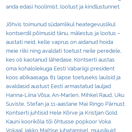
anda edasi hoolimist, lootust ja kindlustunnet.
Jõhvis toimunud südamlikul heategevuslikul
kontserdil põimusid tänu, mälestus ja lootus –
austati neid, kelle vaprus on aidanud hoida
meie riiki ning avaldati toetust neile peredele,
kes oli kaotanud lähedase. Kontserti austas
oma kohalolekuga Eesti Vabariigi president
koos abikaasaga. 81 lapse toetuseks laulsid ja
avaldasid austust Eesti armastatud lauljad
Hanna-Liina Võsa, An-Marlen, Mihkel Raud, Uku
Suviste, Stefan
ja 11-aastane
Mai Ringo
Pärnust.
Kontserti juhtisid
Hele Kõrve
ja
Kristjan Gold
.
Kauni koorikõla tõi õhtusse
popkoor Voka
Vokaal Jakko Maltise
juhatamisel, muusikuid