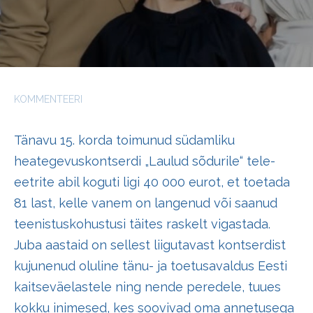
KOMMENTEERI
Tänavu 15. korda toimunud südamliku
heategevuskontserdi „Laulud sõdurile“ tele-
eetrite abil koguti ligi 40 000 eurot, et toetada
81 last, kelle vanem on langenud või saanud
teenistuskohustusi täites raskelt vigastada.
Juba aastaid on sellest liigutavast kontserdist
kujunenud oluline tänu- ja toetusavaldus Eesti
kaitseväelastele ning nende peredele, tuues
kokku inimesed, kes soovivad oma annetusega