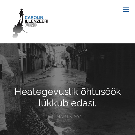
Heategevuslik õhtusöök
lükkub edasi.
4. MÄRTS 2021