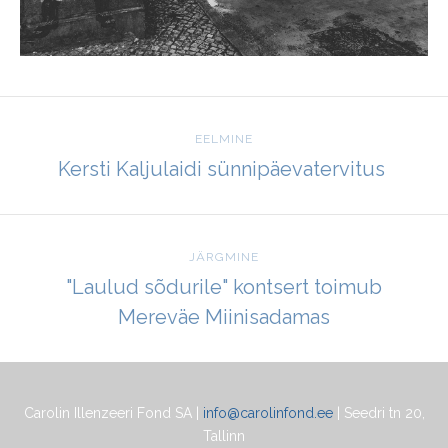
EELMINE
Kersti Kaljulaidi sünnipäevatervitus
JÄRGMINE
"Laulud sõdurile" kontsert toimub
Mereväe Miinisadamas
Carolin Illenzeeri Fond SA |
info@carolinfond.ee
| Seedri tn 20,
Tallinn