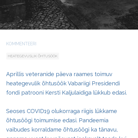
KOMMENTEERI
HEATEGEVUSLIK ÕHTUSÖÖK
Aprillis veteranide päeva raames toimuv
heategevulik õhtusöök Vabariigi Presidendi
fondi patrooni Kersti Kaljulaidiga lükkub edasi.
Seoses COVID19 olukorraga riigis lükkame
õhtusöögi toimumise edasi. Pandeemia
vaibudes korraldame õhtusöögi ka tänavu,