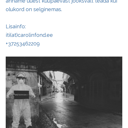
anname uuest kuupäevast jooksvalt teada kui
olukord on selginemas.
Lisainfo:
iti(at)carolinfond.ee
+37253462209