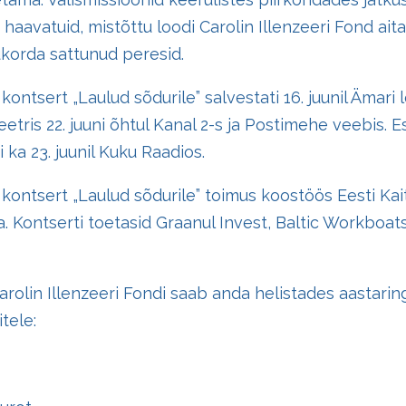
 haavatuid, mistõttu loodi Carolin Illenzeeri Fond ai
korda sattunud peresid.
ontsert „Laulud sõdurile” salvestati 16. juunil Ämari
eetris 22. juuni õhtul Kanal 2-s ja Postimehe veebis.
i ka 23. juunil Kuku Raadios.
kontsert „Laulud sõdurile” toimus koostöös Eesti Kai
 Kontserti toetasid Graanul Invest, Baltic Workboats,
olin Illenzeeri Fondi saab anda helistades aastarin
tele: