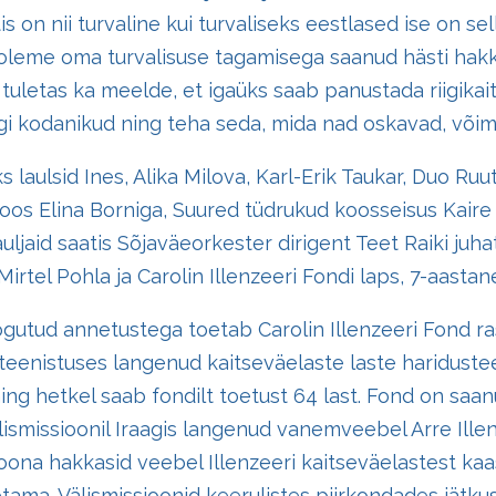
is on nii turvaline kui turvaliseks eestlased ise on sell
 oleme oma turvalisuse tagamisega saanud hästi hak
 tuletas ka meelde, et igaüks saab panustada riigikai
igi kodanikud ning teha seda, mida nad oskavad, võima
 laulsid Ines, Alika Milova, Karl-Erik Taukar, Duo Ru
koos Elina Borniga, Suured tüdrukud koosseisus Kaire 
ljaid saatis Sõjaväeorkester dirigent Teet Raiki juha
Mirtel Pohla ja Carolin Illenzeeri Fondi laps, 7-aasta
gutud annetustega toetab Carolin Illenzeeri Fond ra
 teenistuses langenud kaitseväelaste laste hariduste
ing hetkel saab fondilt toetust 64 last. Fond on sa
älismissioonil Iraagis langenud vanemveebel Arre Illen
 Toona hakkasid veebel Illenzeeri kaitseväelastest ka
ama. Välismissioonid keerulistes piirkondades jätku