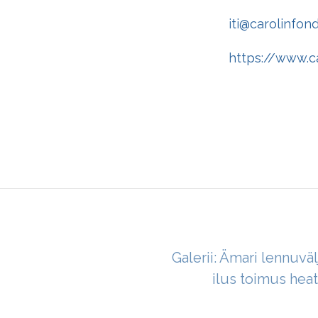
iti@carolinfon
https://www.ca
Galerii: Ämari lennuvä
ilus toimus hea