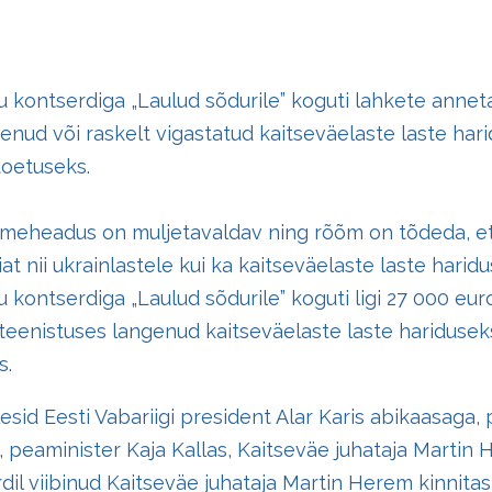
 kontserdiga „Laulud sõdurile” koguti lahkete annetaja
enud või raskelt vigastatud kaitseväelaste laste hari
toetuseks.
meheadus on muljetavaldav ning rõõm on tõdeda, et
t nii ukrainlastele kui ka kaitseväelaste laste harid
 kontserdiga „Laulud sõdurile” koguti ligi 27 000 eur
 teenistuses langenud kaitseväelaste laste haridusek
s.
esid Eesti Vabariigi president Alar Karis abikaasaga,
d, peaminister Kaja Kallas, Kaitseväe juhataja Martin 
dil viibinud Kaitseväe juhataja Martin Herem kinnitas