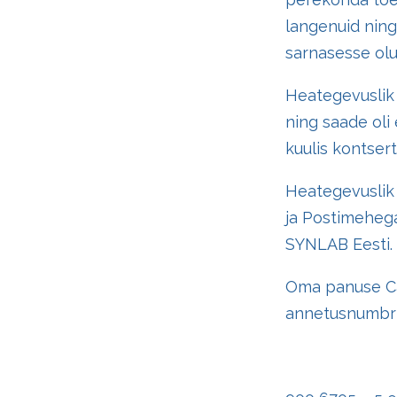
langenuid ning
sarnasesse olu
Heategevuslik k
ning saade oli 
kuulis kontsert
Heategevuslik 
ja Postimehega.
SYNLAB Eesti.
Oma panuse Car
annetusnumbri