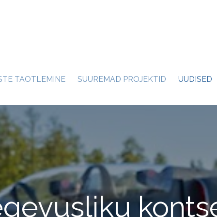
STE TAOTLEMINE
SUUREMAD PROJEKTID
UUDISED
gevusliku konts