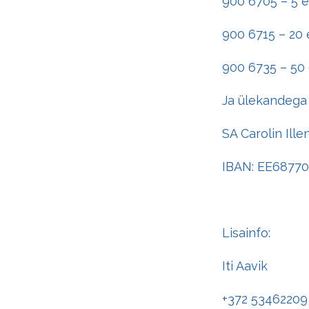
900 6705 – 5 e
900 6715 – 20 
900 6735 – 50 
Ja ülekandega
SA Carolin Ill
IBAN: EE6877
Lisainfo:
Iti Aavik
+372 53462209