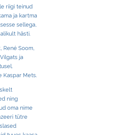
e riigi teinud
kama ja kartma
tsesse sellega,
likult hästi.
ut, René Soom,
Vilgats ja
tusel.
ne Kaspar Mets.
skelt
ed ning
anud oma nime
zeeri tütre
aslased
sid tuues kaasa