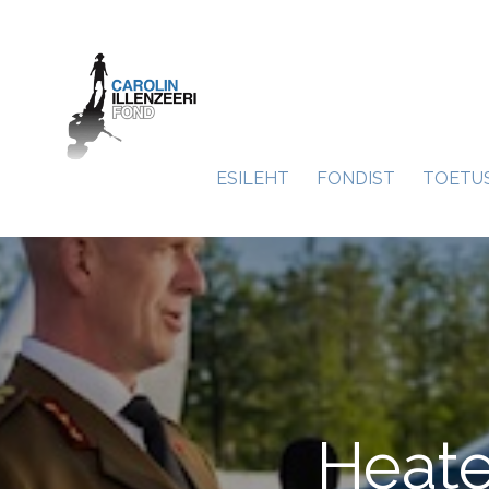
ESILEHT
FONDIST
TOETU
Heate