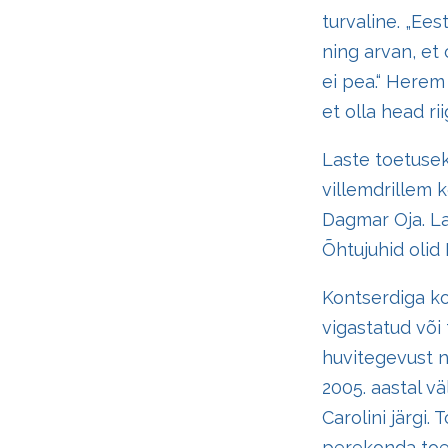
turvaline. „Eest
ning arvan, et
ei pea.“ Herem
et olla head ri
Laste toetuseks
villemdrillem 
Dagmar Oja. Lau
Õhtujuhid olid 
Kontserdiga ko
vigastatud või
huvitegevust n
2005. aastal v
Carolini järgi.
perekonda toet