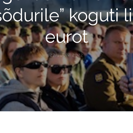
õdurile” koguti l
eurot
27. JUUNI 2022