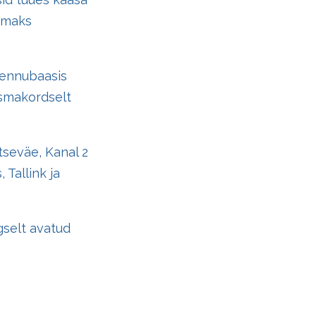
tamaks
 lennubaasis
 Esmakordselt
tseväe, Kanal 2
 Tallink ja
gselt avatud