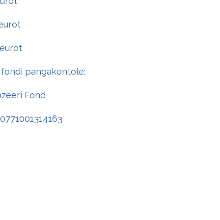
urot
eurot
eurot
 fondi pangakontole:
enzeeri Fond
00771001314163