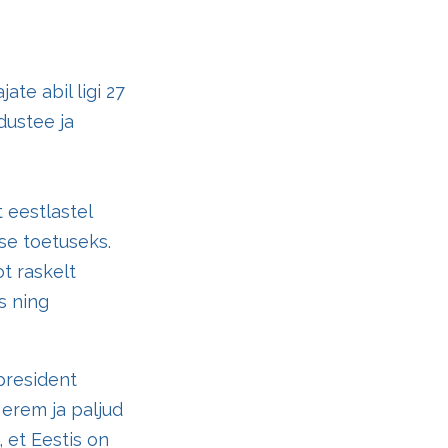
te abil ligi 27
dustee ja
 eestlastel
use toetuseks.
ot raskelt
s ning
 president
Herem ja paljud
, et Eestis on