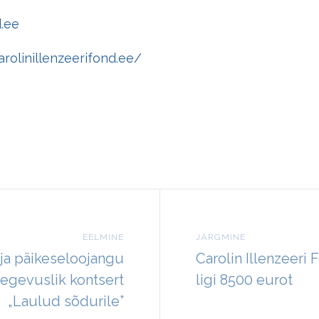
d.ee
rolinillenzeerifond.ee/
EELMINE
JÄRGMINE
lja päikeseloojangu
Carolin Illenzeeri
tegevuslik kontsert
ligi 8500 eurot
„Laulud sõdurile”