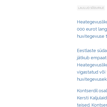
LAULUD SÕDURILE
Heategevusliku
000 eurot lang
huvitegevuse 
Eestlaste süda
jätkub empaatia
Heategevusliku
vigastatud või
huvitegevusek
Kontserdil osal
Kersti Kaljulai
teised. Kontser