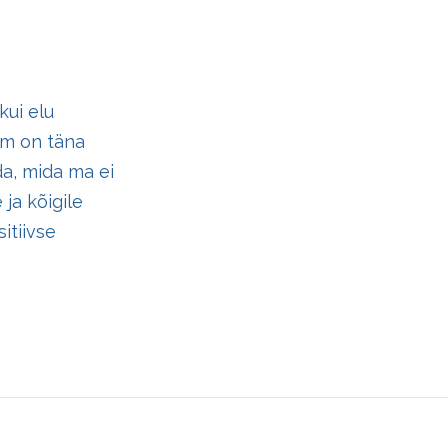
kui elu
um on täna
da, mida ma ei
ja kõigile
itiivse