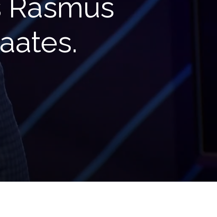
s Rasmus
aates.