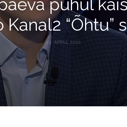
ipäeva puhul käi
 Kanal2 “Õhtu” s
23. APRILL 2020