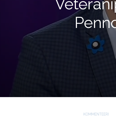
Veteran
Penno
KOMMENTEERI