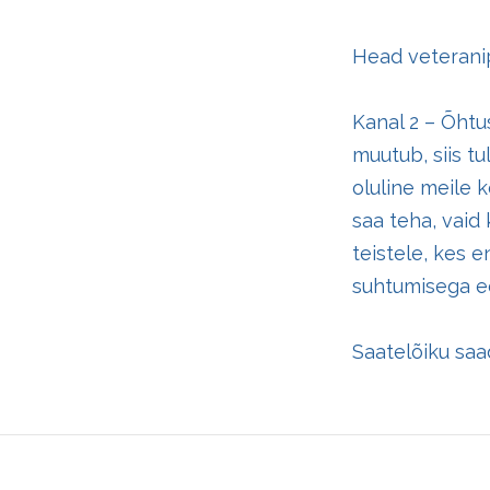
Head veterani
Kanal 2 – Õhtu
muutub, siis t
oluline meile 
saa teha, vaid
teistele, kes e
suhtumisega e
Saatelõiku sa