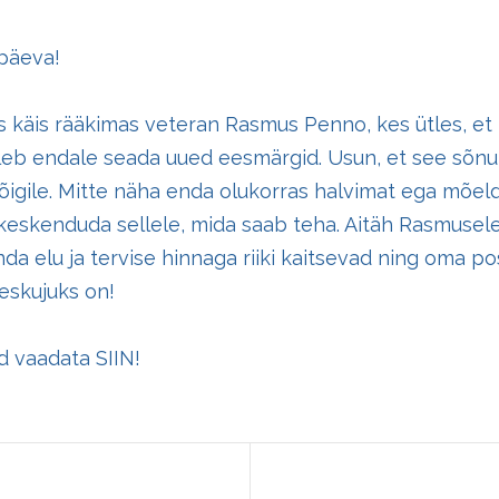
päeva!
s käis rääkimas veteran Rasmus Penno, kes ütles, et 
uleb endale seada uued eesmärgid. Usun, et see sõn
kõigile. Mitte näha enda olukorras halvimat ega mõel
 keskenduda sellele, mida saab teha. Aitäh Rasmusele 
nda elu ja tervise hinnaga riiki kaitsevad ning oma pos
eskujuks on!
ad vaadata
SIIN!